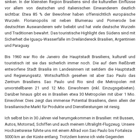
sinken. In der kleinsten Region Brasiliens sind die kulturellen Einflüsse
vor allem von deutschen und italienischen Einwanderern deutlich
sichtbar. Etwa 85 % der Bewohner haben offensichtlich europäische
Wurzeln. Florianopolis ist neben Blumenau und Pomerode bei
deutschten Auswanderern sehr beliebt und hat viele deutsche Wurzeln
und Traditionen bewahrt. Das touristische Highlight des Südens sind mit
Sicherheit die Iguaçu-Wasserfälle im Dreiländereck Brasilien, Argentinien
und Paraguay.
Bis 1960 war Rio de Janeiro die Hauptstadt Brasiliens, kulturell und
touristisch ist sie das sicherlich immer noch. Die auf dem Reißbrett
entworfene Stadt Brasilia im Landesinnern ist seitdem die Hauptstadt
und Regierungssitz. Wirtschaftlich gesehen ist aber Sao Paulo das
Zentrum Brasiliens. Sao Paulo und Rio sind die Metropolen mit
unvorstellbaren 21 und 12 Mio. Einwohnern (inkl. Einzugsgebieten).
Darüber hinaus gibt es in Brasilien etwa 30 Metropolen mit über 1 Mio.
Einwohner. Dies zeigt das immense Potential Brasiliens, denn allein der
brasilianische Markt für Produkte und Dienstleistungen ist riesig.
Ich selbst bin in 30 Jahren viel herumgekommen in Brasilien: mit Bussen,
Autos, Motorrad, Schiffen und auch meinem Ultralight-Flugzeug. Unsere
Hochzeitsreise führte uns mit einem Allrad von Sao Paulo bis Fortaleza
5000 km an der Küste entlang. Trotzdem kenne ich viele Gegenden