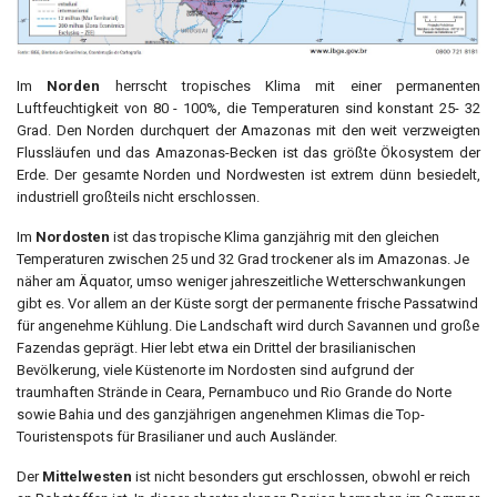
Im
Norden
herrscht tropisches Klima mit einer permanenten
Luftfeuchtigkeit von 80 - 100%, die Temperaturen sind konstant 25- 32
Grad. Den Norden durchquert der Amazonas mit den weit verzweigten
Flussläufen und das Amazonas-Becken ist das größte Ökosystem der
Erde. Der gesamte Norden und Nordwesten ist extrem dünn besiedelt,
industriell großteils nicht erschlossen.
Im
Nordosten
ist das tropische Klima ganzjährig mit den gleichen
Temperaturen zwischen 25 und 32 Grad trockener als im Amazonas. Je
näher am Äquator, umso weniger jahreszeitliche Wetterschwankungen
gibt es. Vor allem an der Küste sorgt der permanente frische Passatwind
für angenehme Kühlung. Die Landschaft wird durch Savannen und große
Fazendas geprägt. Hier lebt etwa ein Drittel der brasilianischen
Bevölkerung, viele Küstenorte im Nordosten sind aufgrund der
traumhaften Strände in Ceara, Pernambuco und Rio Grande do Norte
sowie Bahia und des ganzjährigen angenehmen Klimas die Top-
Touristenspots für Brasilianer und auch Ausländer.
Der
Mittelwesten
ist nicht besonders gut erschlossen, obwohl er reich