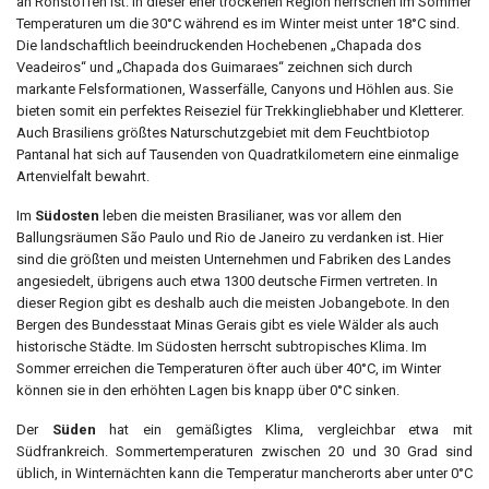
an Rohstoffen ist. In dieser eher trockenen Region herrschen im Sommer
Temperaturen um die 30°C während es im Winter meist unter 18°C sind.
Die landschaftlich beeindruckenden Hochebenen „Chapada dos
Veadeiros“ und „Chapada dos Guimaraes“ zeichnen sich durch
markante Felsformationen, Wasserfälle, Canyons und Höhlen aus. Sie
bieten somit ein perfektes Reiseziel für Trekkingliebhaber und Kletterer.
Auch Brasiliens größtes Naturschutzgebiet mit dem Feuchtbiotop
Pantanal hat sich auf Tausenden von Quadratkilometern eine einmalige
Artenvielfalt bewahrt.
Im
Südosten
leben die meisten Brasilianer, was vor allem den
Ballungsräumen São Paulo und Rio de Janeiro zu verdanken ist. Hier
sind die größten und meisten Unternehmen und Fabriken des Landes
angesiedelt, übrigens auch etwa 1300 deutsche Firmen vertreten. In
dieser Region gibt es deshalb auch die meisten Jobangebote. In den
Bergen des Bundesstaat Minas Gerais gibt es viele Wälder als auch
historische Städte. Im Südosten herrscht subtropisches Klima. Im
Sommer erreichen die Temperaturen öfter auch über 40°C, im Winter
können sie in den erhöhten Lagen bis knapp über 0°C sinken.
Der
Süden
hat ein gemäßigtes Klima, vergleichbar etwa mit
Südfrankreich. Sommertemperaturen zwischen 20 und 30 Grad sind
üblich, in Winternächten kann die Temperatur mancherorts aber unter 0°C