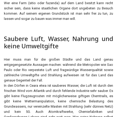
Wer eine Farm (sitio oder fazenda) auf dem Land besitzt kann recht
sicher sein, dass keine staatlichen Organe dort ungebeten zu Besuch
kommen. Auf seinem eigenen Grundstück ist man sehr frei zu tun, zu
lassen und sogar zu bauen was immer man will.
Saubere Luft, Wasser, Nahrung und
keine Umweltgifte
Hier muss man für die großen Städte und das Land genau
entgegengesetzte Aussagen machen: während die Metropolen wie Sao
Paulo oder Rio verpestete Luft und fragwürdige Wasserqualität sowie
zahlreiche Umweltgifte und Strahlung aufweisen ist für das Land das
genaue Gegenteil der Fall.
In den Dörfen in Ceara etwa ist sauberes Wasser, die Luft ist durch den
frischen Wind vom Atlantik und durch fehlende Industrie sehr sauber. Es
gibt keine Flugzeugrouten mit möglicherweise giftigen Chemtrails, es
gibt keine Wettermanipulation, keine chemische Belastung des
Grundwassers, nur vereinzelte Masten mit Strahlung (sehr dünnes Netz)
und kein 5G. Auch Atomkraftwerke, Chemiefabriken und
Genforschungs-Labore sind sehr weit weg. Wer seine Nahrung selbst