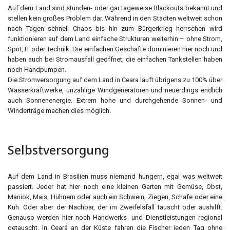
Auf dem Land sind stunden- oder gar tageweise Blackouts bekannt und
stellen kein großes Problem dar. Während in den Städten weltweit schon
nach Tagen schnell Chaos bis hin zum Bürgerkrieg herrschen wird
funktionieren auf dem Land einfache Strukturen weiterhin – ohne Strom,
Sprit, IT oder Technik. Die einfachen Geschäfte dominieren hier noch und
haben auch bei Stromausfall geöffnet, die einfachen Tankstellen haben
noch Handpumpen.
Die Stromversorgung auf dem Land in Ceara läuft übrigens zu 100% über
Wasserkraftwerke, unzählige Windgeneratoren und neuerdings endlich
auch Sonnenenergie. Extrem hohe und durchgehende Sonnen- und
Winderträge machen dies möglich.
Selbstversorgung
Auf dem Land in Brasilien muss niemand hungern, egal was weltweit
passiert. Jeder hat hier noch eine kleinen Garten mit Gemüse, Obst,
Maniok, Mais, Hühnern oder auch ein Schwein, Ziegen, Schafe oder eine
Kuh. Oder aber der Nachbar, der im Zweifelsfall tauscht oder aushilft.
Genauso werden hier noch Handwerks- und Dienstleistungen regional
getauscht. In Ceará an der Küste fahren die Fischer jeden Tag ohne