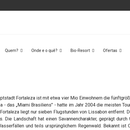
Quem?
Onde e o quê?
Bio-Resort
Ofertas
tstadt Fortaleza ist mit etwa vier Mio Einwohnern die fünftgrößt
za - das „Miami Brasiliens" - hatte im Jahr 2004 die meisten Tou
n Fortaleza liegt nur sieben Flugstunden von Lissabon entfernt. 
s. Die Landschaft hat einen Savannencharakter, geprägt durch
asserfällen und teils ursprünglichem Regenwald. Bekannt ist C