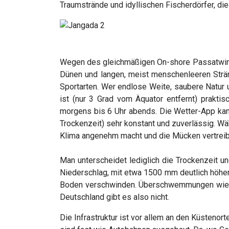
Traumstrände und idyllischen Fischerdörfer, die
Wegen des gleichmäßigen On-shore Passatwinde
Dünen und langen, meist menschenleeren Strän
Sportarten. Wer endlose Weite, saubere Natur u
ist (nur 3 Grad vom Äquator entfernt) prakti
morgens bis 6 Uhr abends. Die Wetter-App kann m
Trockenzeit) sehr konstant und zuverlässig. W
Klima angenehm macht und die Mücken vertreib
Man unterscheidet lediglich die Trockenzeit un
Niederschlag, mit etwa 1500 mm deutlich höher
Boden verschwinden. Überschwemmungen wie etw
Deutschland gibt es also nicht.
Die Infrastruktur ist vor allem an den Küstenort