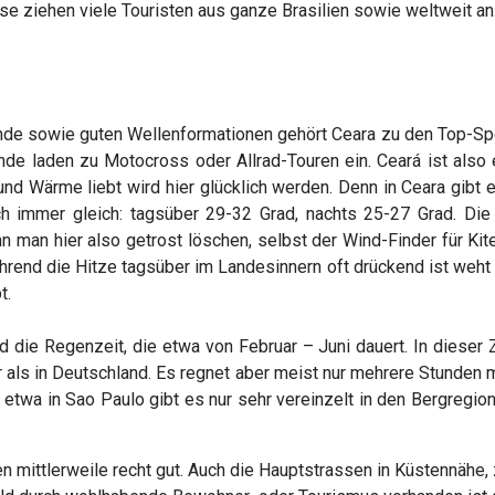
se ziehen viele Touristen aus ganze Brasilien sowie weltweit an
 sowie guten Wellenformationen gehört Ceara zu den Top-Spots 
de laden zu Motocross oder Allrad-Touren ein. Ceará ist also 
nd Wärme liebt wird hier glücklich werden. Denn in Ceara gibt 
sch immer gleich: tagsüber 29-32 Grad, nachts 25-27 Grad. Di
an hier also getrost löschen, selbst der Wind-Finder für Kiter 
ährend die Hitze tagsüber im Landesinnern oft drückend ist weht
t.
d die Regenzeit, die etwa von Februar – Juni dauert. In dieser 
 als in Deutschland. Es regnet aber meist nur mehrere Stunden 
a in Sao Paulo gibt es nur sehr vereinzelt in den Bergregio
en mittlerweile recht gut. Auch die Hauptstrassen in Küstennähe, 