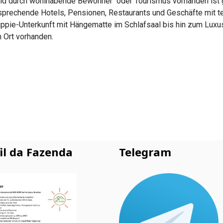
eld durch wohlhabende Bewohner oder Tourismus vorhanden ist g
prechende Hotels, Pensionen, Restaurants und Geschäfte mit te
n Hippie-Unterkunft mit Hängematte im Schlafsaal bis hin zum Lux
n Ort vorhanden.
il da Fazenda
Telegram