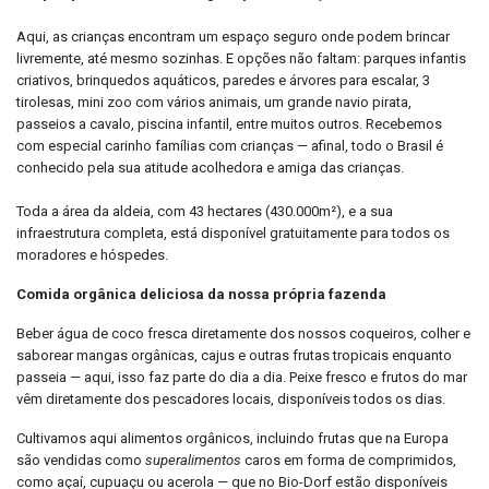
Aqui, as crianças encontram um espaço seguro onde podem brincar
livremente, até mesmo sozinhas. E opções não faltam: parques infantis
criativos, brinquedos aquáticos, paredes e árvores para escalar, 3
tirolesas, mini zoo com vários animais, um grande navio pirata,
passeios a cavalo, piscina infantil, entre muitos outros. Recebemos
com especial carinho famílias com crianças — afinal, todo o Brasil é
conhecido pela sua atitude acolhedora e amiga das crianças.
Toda a área da aldeia, com 43 hectares (430.000m²), e a sua
infraestrutura completa, está disponível gratuitamente para todos os
moradores e hóspedes.
Comida orgânica deliciosa da nossa própria fazenda
Beber água de coco fresca diretamente dos nossos coqueiros, colher e
saborear mangas orgânicas, cajus e outras frutas tropicais enquanto
passeia — aqui, isso faz parte do dia a dia. Peixe fresco e frutos do mar
vêm diretamente dos pescadores locais, disponíveis todos os dias.
Cultivamos aqui alimentos orgânicos, incluindo frutas que na Europa
são vendidas como
superalimentos
caros em forma de comprimidos,
como açaí, cupuaçu ou acerola — que no Bio-Dorf estão disponíveis