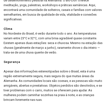
de desenvolvimento pessoal na Alemanha.
O Bio-Dorf oferece
meditação, yoga, palestras, workshops e práticas xamânicas.
Aqui,
encontrará uma comunidade de solteiros, casais e famílias com valores
semelhantes, em busca de qualidade de vida, vitalidade e conexões
significativas.
Clima
No Nordeste do Brasil, é verão durante todo o ano.
As temperaturas
variam entre 23°C e 32°C, com uma brisa agradável quase constante.
Existem apenas duas estações: seca e chuvosa.
Mesmo na estação das
chuvas (geralmente de março a junho), raramente chove o dia inteiro —
trata-se de uma chuva quente de verão.
Segurança
Apesar das informações estereotipadas sobre o Brasil, esta é uma
região extremamente segura, mais segura do que muitas áreas da
Alemanha.
As comunidades locais são coesas, e as pessoas são muito
amigáveis, abertas e prestativas.
Objetos perdidos são devolvidos, e se
tiver problemas com o carro, muitos se oferecem para ajudar.
As
mulheres podem caminhar sozinhas na praia à noite, e as crianças
brincam livremente nas ruas.