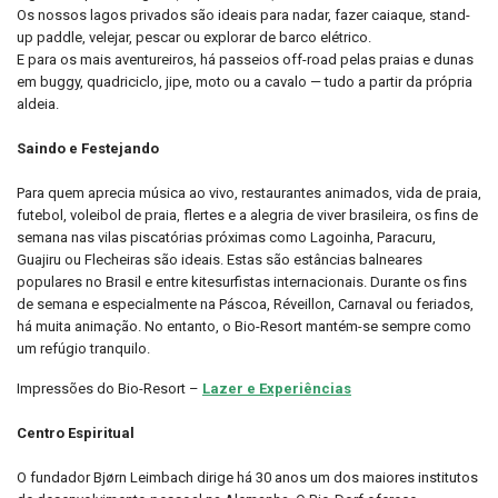
Os nossos lagos privados são ideais para nadar, fazer caiaque, stand-
up paddle, velejar, pescar ou explorar de barco elétrico.
E para os mais aventureiros, há passeios off-road pelas praias e dunas
em buggy, quadriciclo, jipe, moto ou a cavalo — tudo a partir da própria
aldeia.
Saindo e Festejando
Para quem aprecia música ao vivo, restaurantes animados, vida de praia,
futebol, voleibol de praia, flertes e a alegria de viver brasileira, os fins de
semana nas vilas piscatórias próximas como Lagoinha, Paracuru,
Guajiru ou Flecheiras são ideais.
Estas são estâncias balneares
populares no Brasil e entre kitesurfistas internacionais.
Durante os fins
de semana e especialmente na Páscoa, Réveillon, Carnaval ou feriados,
há muita animação.
No entanto, o Bio-Resort mantém-se sempre como
um refúgio tranquilo.
Impressões do Bio-Resort –
Lazer e Experiências
Centro Espiritual
O fundador Bjørn Leimbach dirige há 30 anos um dos maiores institutos