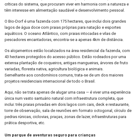
críticas do sistema, que procuram viver em harmonia com a natureza e
têm interesse em alimentação saudável e desenvolvimento pessoal.
O Bio-Dorf é uma fazenda com 175 hectares, que inclui dois grandes
lagos de água doce com praias próprias para natação e esportes
aquáticos. O oceano Atlântico, com praias intocadas e vilas de
pescadores encantadoras, encontra-se a apenas 4km de distância.
Os alojamentos estão localizados na área residencial da fazenda, com
43 hectares protegidos do acesso público. Estão rodeados por uma
extensa plantação de coqueiros, antigas mangueiras, árvores de fruto
variadas, floresta nativa, agricultura biológica e animais.
Semelhante aos condomínios comuns, trata-se de um dos maiores
projetos residenciais internacional de todo o Brasil.
Aqui, não se trata apenas de alugar uma casa — é viver uma experiência
única num vasto santuário natural com infraestrutura completa, que
inclui: três praias privadas em dois lagos com cais, deck e restaurante,
torre de observação, sala de reuniões em formato octogonal, círculo de
pedras rúnicas, ciclovias, praças, zonas de lazer, infraestruturas para
prática desportiva, etc.
Um parque de aventuras seguro para crianças