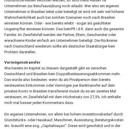
touristische Reisen verboten werden, so sind meist Reisen für
Unternehmen zur Berufsausübung noch erlaubt. Wer also ein eigenes
Unternehmen in Brasilien leitet oder beteiligt ist wird mit sehr viel höherer
Wahrscheinlichkeit auch bei solchen Szenarien noch nach Brasilien
einreisen können. Oder - wie bereits erlebt - sogar als geächteter
Ungeimpfter einreisen können. Das betrifft i.d.R. dann auch die gesamte
Familie. Im Zweifelsfall werden der Partner, Eltern, Geschwister oder
erwachsene Kinder einfach am Unternehmen beteiligt. Die Rückreise
nach Deutschland wiederum sollte als deutscher Staatsbürger kein
Problem darstellen.
Vermögenstransfer
Wie bereits im Kapitel zu Steuern dargestellt gibt es zwischen
Deutschland und Brasilien kein Doppelbesteuerungsabkommen mehr.
Das würde also bedeuten: wenn du als Privatperson dein bereits
versteuertes Einkommen oder Vermögen per Banktransfer auf dein
privates Konto in Brasilien transferierst musst du es ein zweites Mal
versteuern, im Zweifelsfall mit dem Höchstsatz von 27,5%. Ich enthalte
mich mal besser jeden Kommentars dazu.
Ein eigenes Unternehmen, vor allem bei hohem Investitionsbedarf durch
Grundstücks- oder Hauskauf, Maschinen, Ausrüstung, Beratungskosten
etc. braucht eine sog. „Capitalisaçao“. Diese wird geschätzt und in der