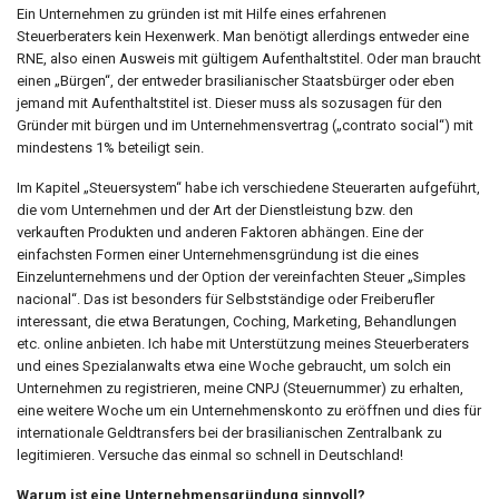
Ein Unternehmen zu gründen ist mit Hilfe eines erfahrenen
Steuerberaters kein Hexenwerk. Man benötigt allerdings entweder eine
RNE, also einen Ausweis mit gültigem Aufenthaltstitel. Oder man braucht
einen „Bürgen“, der entweder brasilianischer Staatsbürger oder eben
jemand mit Aufenthaltstitel ist. Dieser muss als sozusagen für den
Gründer mit bürgen und im Unternehmensvertrag („contrato social“) mit
mindestens 1% beteiligt sein.
Im Kapitel „Steuersystem“ habe ich verschiedene Steuerarten aufgeführt,
die vom Unternehmen und der Art der Dienstleistung bzw. den
verkauften Produkten und anderen Faktoren abhängen. Eine der
einfachsten Formen einer Unternehmensgründung ist die eines
Einzelunternehmens und der Option der vereinfachten Steuer „Simples
nacional“. Das ist besonders für Selbstständige oder Freiberufler
interessant, die etwa Beratungen, Coching, Marketing, Behandlungen
etc. online anbieten. Ich habe mit Unterstützung meines Steuerberaters
und eines Spezialanwalts etwa eine Woche gebraucht, um solch ein
Unternehmen zu registrieren, meine CNPJ (Steuernummer) zu erhalten,
eine weitere Woche um ein Unternehmenskonto zu eröffnen und dies für
internationale Geldtransfers bei der brasilianischen Zentralbank zu
legitimieren. Versuche das einmal so schnell in Deutschland!
Warum ist eine Unternehmensgründung sinnvoll?