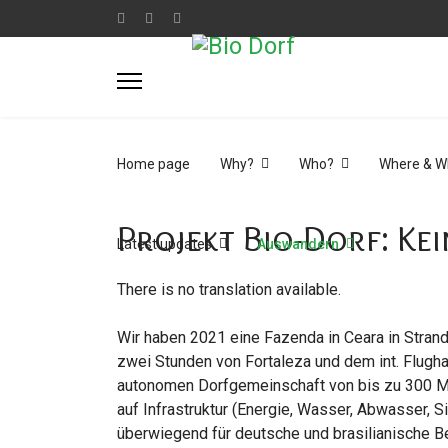
Home page
Why?
Who?
Where & W
Projekt Bio-Dorf: Kei
Latest updates
Auswandern
There is no translation available.
Wir haben 2021 eine Fazenda in Ceara in Stran
zwei Stunden von Fortaleza und dem int. Flughaf
autonomen Dorfgemeinschaft von bis zu 300 Me
auf Infrastruktur (Energie, Wasser, Abwasser, Si
überwiegend für deutsche und brasilianische Bewo